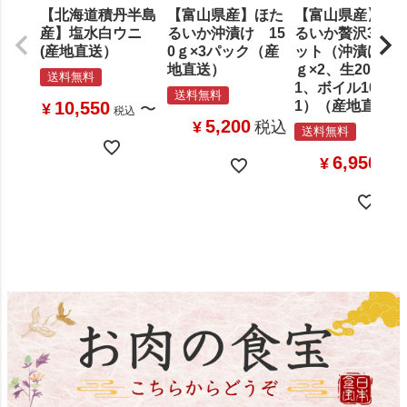
【北海道積丹半島
【富山県産】ほた
【富山県産】ほ
産】塩水白ウニ
るいか沖漬け 15
るいか贅沢3点セ
(産地直送）
0ｇ×3パック（産
ット（沖漬け150
地直送）
ｇ×2、生200ｇ×
送料無料
1、ボイル100ｇ
送料無料
10,550
1）（産地直送）
¥
〜
税込
5,200
¥
税込
送料無料
6,950
¥
税