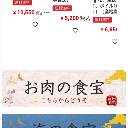
地直送）
ｇ×2、生200ｇ×
送料無料
1、ボイル100ｇ
送料無料
10,550
1）（産地直送）
¥
〜
税込
5,200
¥
税込
送料無料
6,950
¥
税