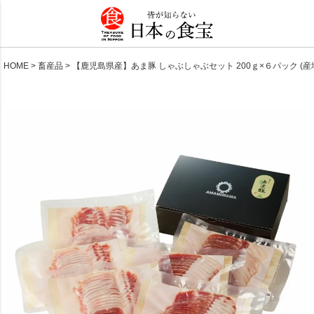
HOME
畜産品
【鹿児島県産】あま豚 しゃぶしゃぶセット 200ｇ×６パック (産