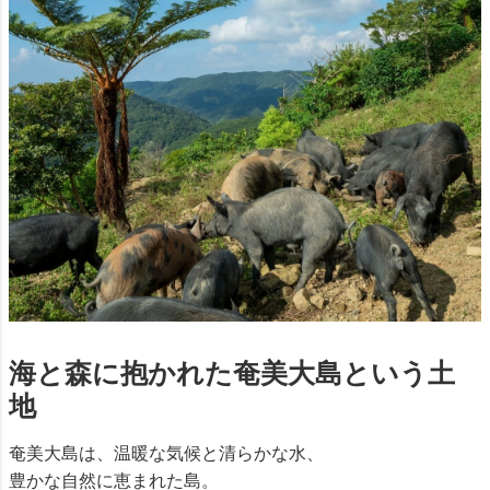
海と森に抱かれた奄美大島という土
地
奄美大島は、温暖な気候と清らかな水、
豊かな自然に恵まれた島。