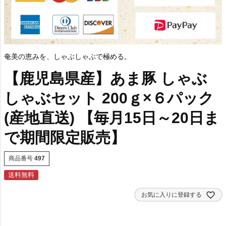
奄美の恵みを、しゃぶしゃぶで極める。
【鹿児島県産】あま豚 しゃぶ
しゃぶセット 200ｇ×６パック
(産地直送) 【毎月15日～20日ま
で期間限定販売】
商品番号
497
送料無料
お気に入りに登録する