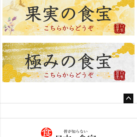
ペー
ジト
ップ
へ