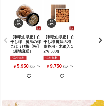
【和歌山県産】白
【和歌山県産】 白
干し梅 魔法の梅
干し梅 魔法の梅
ごほうび梅【松】
贈答用・木箱入 1
（産地直送）
2％ 500g
送料無料
送料無料
5,950
9,750
¥
〜
¥
〜
税込
税込