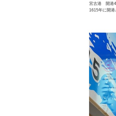
宮古港 開港4
1615年に