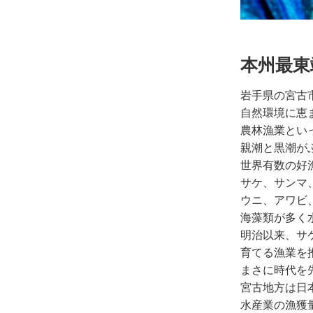
本州最東
岩手県の宮古
自然環境に恵
農林漁業とい
親潮と黒潮が
世界有数の好
サケ、サンマ
ウニ、アワビ
海藻類が多く
明治以来、サ
育てる漁業を
まさに時代を
宮古地方は日
水産業の漁獲