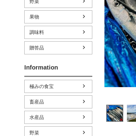
野菜
果物
調味料
贈答品
Information
極みの食宝
畜産品
水産品
野菜