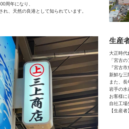
00周年になり、
開港され、天然の良港として知られています。
生産
大正時代
「宮古の
『宮古市
新鮮な三
また、長
岩手の水
お客様に
自社工場
【生産者