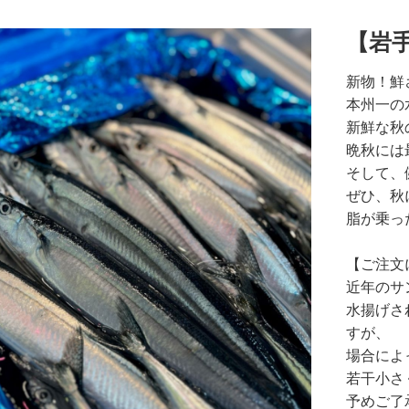
【岩
新物！鮮
本州一の
新鮮な秋
晩秋には
そして、
ぜひ、秋
脂が乗っ
【ご注文
近年のサ
水揚げさ
すが、
場合によ
若干小さ
予めご了