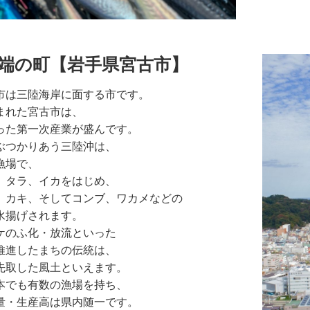
端の町【岩手県宮古市】
市は三陸海岸に面する市です。
まれた宮古市は、
った第一次産業が盛んです。
ぶつかりあう三陸沖は、
漁場で、
、タラ、イカをはじめ、
、カキ、そしてコンブ、ワカメなどの
水揚げされます。
ケのふ化・放流といった
推進したまちの伝統は、
先取した風土といえます。
本でも有数の漁場を持ち、
量・生産高は県内随一です。