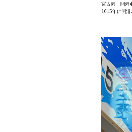
宮古港 開港4
1615年に