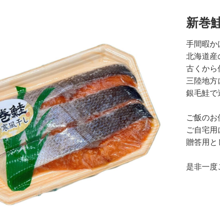
新巻
手間暇か
北海道産
古くから
三陸地方
銀毛鮭で
ご飯のお
ご自宅用
贈答用と
是非一度