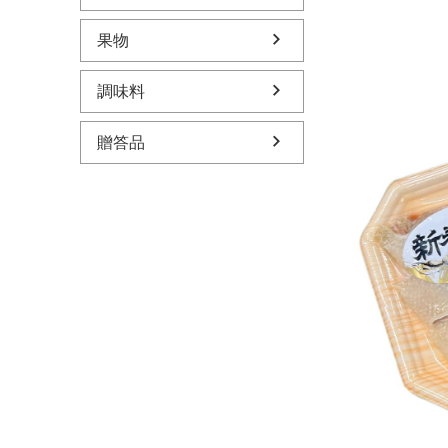
果物
調味料
贈答品