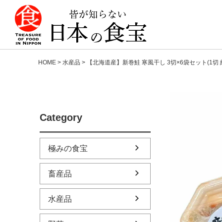
HOME
水産品
【北海道産】新巻鮭 寒風干し 3切×6袋セット(1切 約
Category
極みの食宝
畜産品
水産品