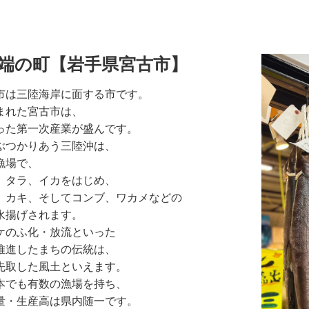
端の町【岩手県宮古市】
市は三陸海岸に面する市です。
まれた宮古市は、
った第一次産業が盛んです。
ぶつかりあう三陸沖は、
漁場で、
、タラ、イカをはじめ、
、カキ、そしてコンブ、ワカメなどの
水揚げされます。
ケのふ化・放流といった
推進したまちの伝統は、
先取した風土といえます。
本でも有数の漁場を持ち、
量・生産高は県内随一です。