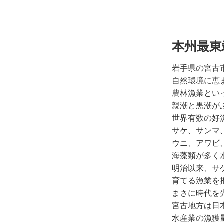
本州最東
岩手県の宮古
自然環境に恵
農林漁業とい
親潮と黒潮が
世界有数の好
サケ、サンマ
ウニ、アワビ
海藻類が多く
明治以来、サ
育てる漁業を
まさに時代を
宮古地方は日
水産業の漁獲