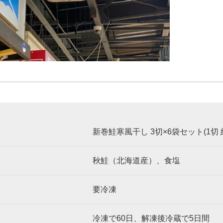
新巻鮭寒風干し 3切×6袋セット(1切 約
秋鮭（北海道産）、食塩
：
要冷凍
：
冷凍で60日、解凍後冷蔵で5日間