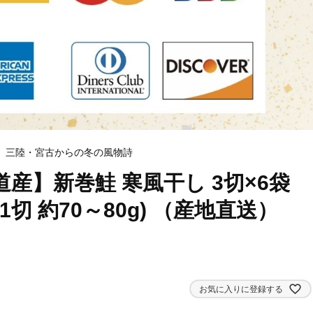
、三陸・宮古からの冬の風物詩
産】新巻鮭 寒風干し 3切×6袋
1切 約70～80g) （産地直送）
お気に入りに登録する