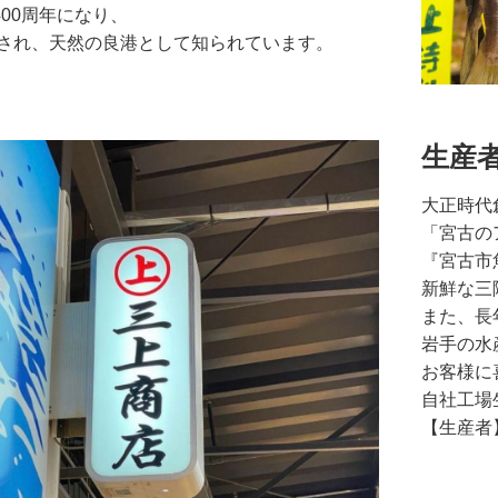
00周年になり、
開港され、天然の良港として知られています。
生産
大正時代
「宮古の
『宮古市
新鮮な三
また、長
岩手の水
お客様に
自社工場
【生産者