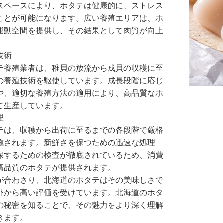
スペースにより、ホタテは健康的に、ストレス
ことが可能になります。広い養殖エリアは、ホ
運動空間を提供し、その結果として肉質が向上
技術
テ養殖業者は、稚貝の放流から成貝の収穫に至
の養殖技術を駆使しています。成長段階に応じ
や、適切な養殖方法の適用により、高品質なホ
て生産しています。
理
テは、収穫から出荷に至るまでの各段階で厳格
施されます。新鮮さを保つための迅速な処理
保するための検査が徹底されているため、消費
高品質のホタテが提供されます。
が合わさり、北海道のホタテはその美味しさで
外から高い評価を受けています。北海道のホタ
の秘密を知ることで、その魅力をより深く理解
きます。