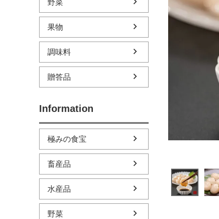
野菜
果物
調味料
贈答品
Information
極みの食宝
畜産品
水産品
野菜