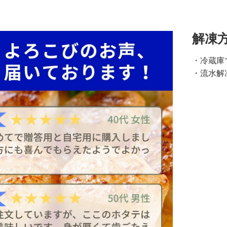
解凍
・冷蔵庫
・流水解