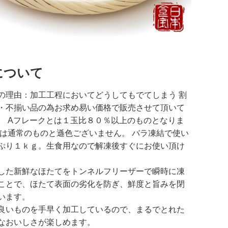
について
の理由：加工工程においてどうしてもでてしまう 割
・不揃い品の為お求め易い価格で販売させて頂いて
。 Aフレークとは１玉比８０％以上のものとなりま
味は通常のものと遜色ございません。 バラ凍結で使い
ぷり１ｋｇ。生食用なので解凍後すぐにお使い頂け
した新鮮なほたてをトンネルフリーザーで瞬時に凍
ことで、ほたて表面の劣化を防ぎ、鮮度と旨みを閉
います。
良いものを手早く加工しているので、まるでとれた
なおいしさが楽しめます。