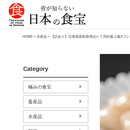
HOME
水産品
【訳あり】北海道産刺身用ほたて貝柱最上級Aフレ
Category
極みの食宝
畜産品
水産品