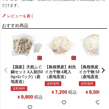
だけます。
レビューを書く
おすすめ商品
【国産】天然ふぐ
【島根県産】剣先
【島根県産】剣
鍋セット 4人前(50
イカ干物 4尾入
イカ干物 5尾入
0g×2パック)（産
（産地直送）
（産地直送）
地直送）
送料無料
送料無料
送料無料
7,200
8,500
¥
税込
¥
税
9,800
¥
税込