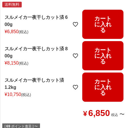
送料無料
スルメイカ一夜干しカット済 6
カート
に入れ
00g
る
¥
6,850
税込
スルメイカ一夜干しカット済 8
カート
に入れ
00g
る
¥
8,150
税込
スルメイカ一夜干しカット済
カート
に入れ
1.2kg
る
¥
10,750
税込
6,850
¥
〜
税込
[
69
ポイント進呈 ]
〜