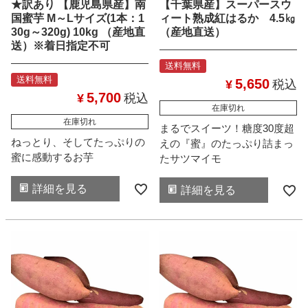
★訳あり 【鹿児島県産】南
【千葉県産】スーパースウ
国蜜芋 M～Lサイズ(1本：1
ィート熟成紅はるか 4.5㎏
30g～320g) 10kg （産地直
（産地直送）
送）※着日指定不可
送料無料
送料無料
5,650
¥
税込
5,700
¥
税込
在庫切れ
在庫切れ
まるでスイーツ！糖度30度超
ねっとり、そしてたっぷりの
えの『蜜』のたっぷり詰まっ
蜜に感動するお芋
たサツマイモ
詳細を見る
詳細を見る