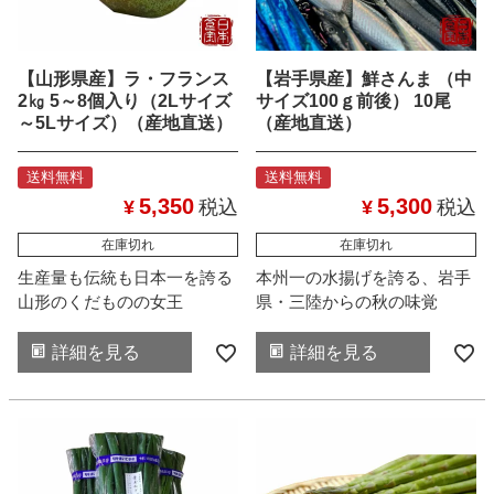
【山形県産】ラ・フランス
【岩手県産】鮮さんま （中
2㎏ 5～8個入り（2Lサイズ
サイズ100ｇ前後） 10尾
～5Lサイズ）（産地直送）
（産地直送）
送料無料
送料無料
5,350
5,300
¥
税込
¥
税込
在庫切れ
在庫切れ
生産量も伝統も日本一を誇る
本州一の水揚げを誇る、岩手
山形のくだものの女王
県・三陸からの秋の味覚
詳細を見る
詳細を見る