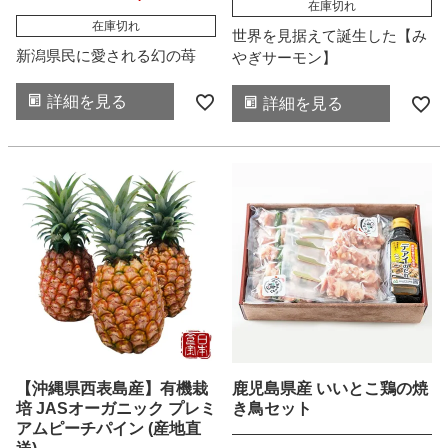
在庫切れ
在庫切れ
世界を見据えて誕生した【み
新潟県民に愛される幻の苺
やぎサーモン】
詳細を見る
詳細を見る
【沖縄県西表島産】有機栽
鹿児島県産 いいとこ鶏の焼
培 JASオーガニック プレミ
き鳥セット
アムピーチパイン (産地直