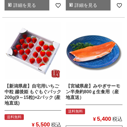
詳細を見る
詳細を見る
【新潟県産】自宅用いちご
【宮城県産】みやぎサーモ
中粒 越後姫 もぐもぐパック
ン半身約800ｇ生食用（産
200g(9～15粒)×2パック (産
地直送）
地直送)
送料無料
送料無料
5,400
¥
税込
5,500
¥
税込