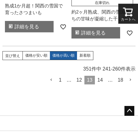
在庫切れ
熟成1か月超！関西の雪国で
約2ヶ月熟成、関西の雪国育
育ったさつまいも
ちの甘味が凝縮した干し芋
カートへ
詳細を見る
詳細を見る
価格が安い順
価格が高い順
新着順
並び替え
351
件中
241
-
260
件表示
1
…
12
13
14
…
18
ペー
ジト
ップ