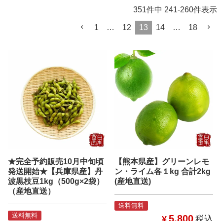
351
件中
241
-
260
件表示
1
…
12
13
14
…
18
★完全予約販売10月中旬頃
【熊本県産】グリーンレモ
発送開始★【兵庫県産】丹
ン・ライム各１kg 合計2kg
波黒枝豆1kg（500g×2袋）
(産地直送)
（産地直送）
送料無料
送料無料
5,800
¥
税込