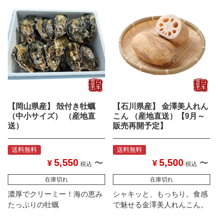
【岡山県産】 殻付き牡蠣
【石川県産】 金澤美人れん
（中小サイズ） （産地直
こん （産地直送）【9月～
送）
販売再開予定】
送料無料
送料無料
5,550
5,500
¥
〜
¥
〜
税込
税込
在庫切れ
在庫切れ
濃厚でクリーミー！海の恵み
シャキッと、もっちり。食感
たっぷりの牡蠣
で魅せる金澤美人れんこん。