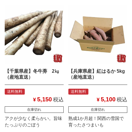
【千葉県産】冬牛蒡 2㎏
【兵庫県産】紅はるか 5kg
（産地直送）
（産地直送）
送料無料
送料無料
5,150
5,100
¥
税込
¥
税込
在庫切れ
在庫切れ
アクが少なく柔らかい。旨味
熟成1か月超！関西の雪国で
たっぷりのごぼう
育ったさつまいも