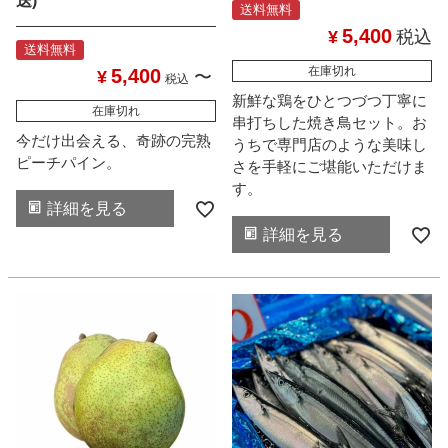
送)
送料無料
5,400
¥
税込
送料無料
在庫切れ
5,400
¥
〜
税込
新鮮な鶏をひとつづつ丁寧に
在庫切れ
串打ちした焼き鳥セット。お
今だけ出会える、奇跡の完熟
うちで専門店のような美味し
ピーチパイン。
さを手軽にご堪能いただけま
す。
詳細を見る
詳細を見る