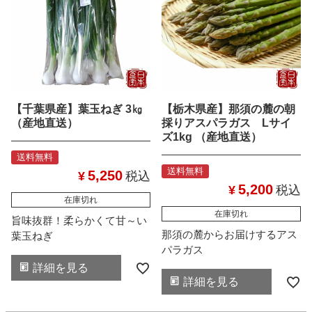
【千葉県産】葉玉ねぎ 3㎏
【栃木県産】那須の麓の朝
（産地直送）
採りアスパラガス Lサイ
ズ1kg （産地直送）
送料無料
送料無料
5,250
¥
税込
5,200
¥
税込
在庫切れ
在庫切れ
旨味抜群！柔らかくて甘～い
那須の麓からお届けするアス
葉玉ねぎ
パラガス
詳細を見る
詳細を見る