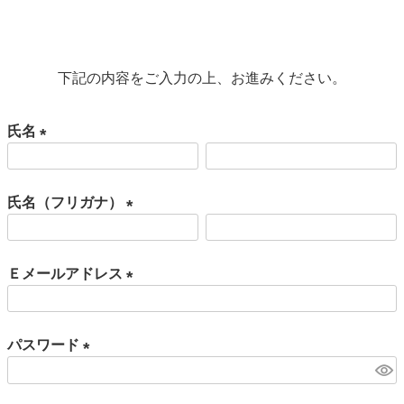
下記の内容をご入力の上、お進みください。
氏名
(必
須)
氏名（フリガナ）
(必
須)
Ｅメールアドレス
(必
須)
パスワード
(必
須)