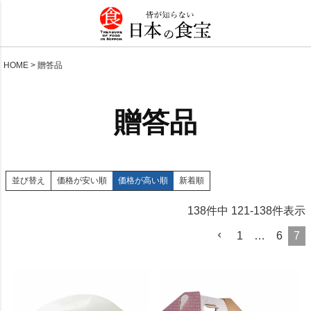
HOME
贈答品
贈答品
価格が安い順
価格が高い順
新着順
並び替え
138
件中
121
-
138
件表示
1
…
6
7