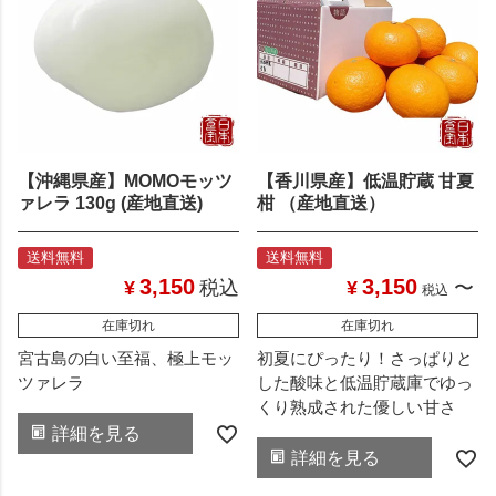
【沖縄県産】MOMOモッツ
【香川県産】低温貯蔵 甘夏
ァレラ 130g (産地直送)
柑 （産地直送）
送料無料
送料無料
3,150
3,150
¥
税込
¥
〜
税込
在庫切れ
在庫切れ
宮古島の白い至福、極上モッ
初夏にぴったり！さっぱりと
ツァレラ
した酸味と低温貯蔵庫でゆっ
くり熟成された優しい甘さ
詳細を見る
詳細を見る