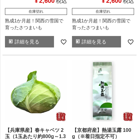
2,600
2,600
¥
税込
¥
税込
在庫切れ
在庫切れ
熟成1か月超！関西の雪国で
熟成1か月超！関西の雪国で
育ったさつまいも
育ったさつまいも
詳細を見る
詳細を見る
【兵庫県産】春キャベツ 2
【京都府産】熱湯玉露 100
玉（1玉あたり約800g～1.3
g（※着日指定不可）