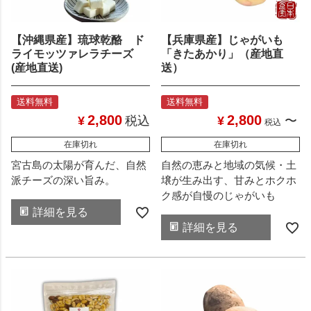
【沖縄県産】琉球乾酪 ド
【兵庫県産】じゃがいも
ライモッツァレラチーズ
「きたあかり」（産地直
(産地直送)
送）
送料無料
送料無料
2,800
2,800
¥
税込
¥
〜
税込
在庫切れ
在庫切れ
宮古島の太陽が育んだ、自然
自然の恵みと地域の気候・土
派チーズの深い旨み。
壌が生み出す、甘みとホクホ
ク感が自慢のじゃがいも
詳細を見る
詳細を見る