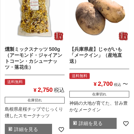
燻製ミックスナッツ 500g
【兵庫県産】じゃがいも
（アーモンド・ジャイアン
「メークイン」（産地直
トコーン・カシューナッ
送）
ツ・落花生）
送料無料
送料無料
2,700
¥
〜
税込
2,750
¥
税込
在庫切れ
在庫切れ
神鍋の大地が育てた、甘み豊
島根県産桜チップでじっくり
かなメークイン
燻したスモークナッツ
詳細を見る
詳細を見る