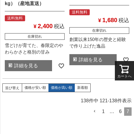
kg）（産地直送）
送料無料
送料無料
1,680
¥
税込
2,400
¥
税込
在庫切れ
在庫切れ
創業以来150年の歴史と経験
雪どけが育てた、春限定のや
で作り上げた逸品
わらかさと格別の甘み
詳細を見る
詳細を見る
カートへ
価格が安い順
価格が高い順
新着順
並び替え
138
件中
121
-
138
件表示
1
…
6
7