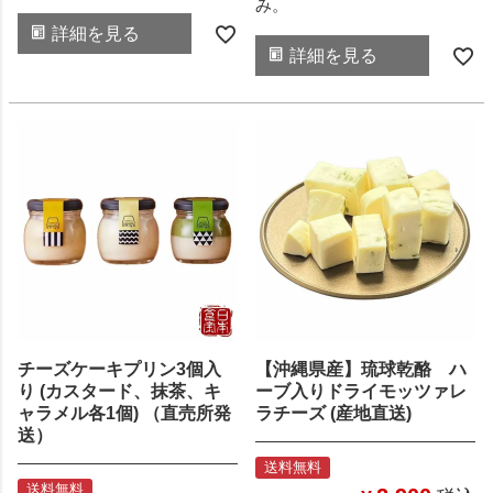
み。
詳細を見る
詳細を見る
チーズケーキプリン3個入
【沖縄県産】琉球乾酪 ハ
り (カスタード、抹茶、キ
ーブ入りドライモッツァレ
ャラメル各1個) （直売所発
ラチーズ (産地直送)
送）
送料無料
送料無料