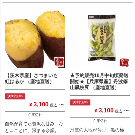
【茨木県産】さつまいも
★予約販売10月中旬頃発送
紅はるか （産地直送）
開始★【兵庫県産】丹波篠
山黒枝豆 （産地直送）
送料無料
送料無料
3,100
¥
〜
税込
3,100
¥
〜
税込
在庫切れ
在庫切れ
自然が育てた贅沢な甘み。ひ
丹波の大地が育む、黒の極
と口ごとに、深まる余韻。