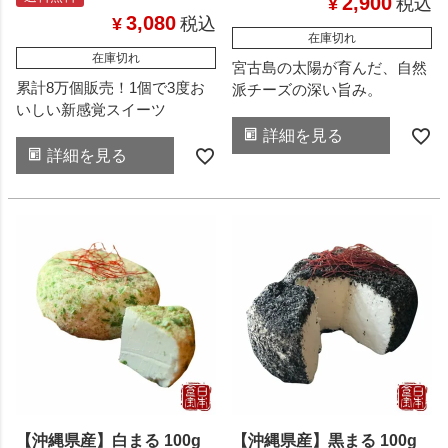
2,900
¥
税込
3,080
¥
税込
在庫切れ
在庫切れ
宮古島の太陽が育んだ、自然
累計8万個販売！1個で3度お
派チーズの深い旨み。
いしい新感覚スイーツ
詳細を見る
詳細を見る
【沖縄県産】白まる 100g
【沖縄県産】黒まる 100g