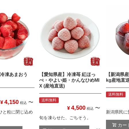
冷凍あまおう
【愛知県産】冷凍苺 紅ほっ
【新潟県産
ぺ・やよい姫・かんなひめMI
kg産地直
X (産地直送)
送料無料
送料無料
4,150
¥
〜
税込
4,500
¥
〜
税込
ひと粒に閉じ込め
新潟県民に
旬を凍らせた、ごちそう。
カー