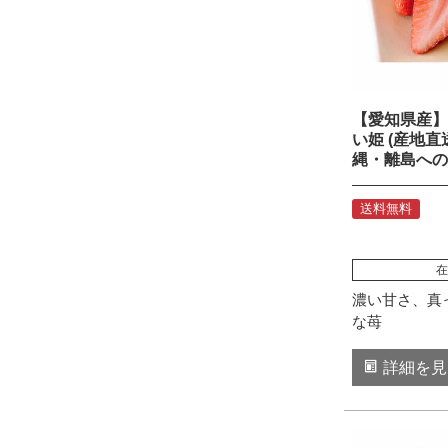
【愛知県産】 
い姫 (産地直
縄・離島への
送料無料
在
濃い甘さ、真
な苺
詳細を見