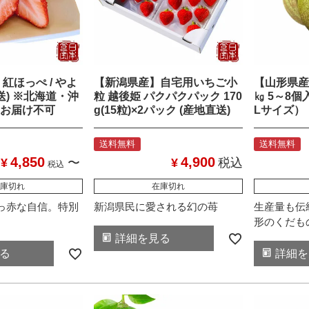
紅ほっぺ / やよ
【新潟県産】自宅用いちご小
【山形県産
送) ※北海道・沖
粒 越後姫 パクパクパック 170
㎏ 5～8個
お届け不可
g(15粒)×2パック (産地直送)
Lサイズ）
送料無料
送料無料
4,850
4,900
¥
〜
¥
税込
税込
庫切れ
在庫切れ
っ赤な自信。特別
新潟県民に愛される幻の苺
生産量も伝
形のくだも
詳細を見る
る
詳細を