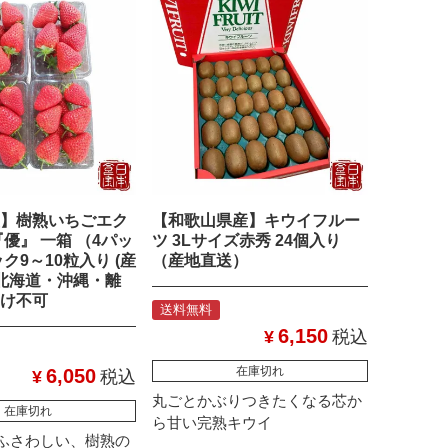
】樹熟いちごエク
【和歌山県産】キウイフルー
優』 一箱 （4パッ
ツ 3Lサイズ赤秀 24個入り
ク9～10粒入り (産
（産地直送）
※北海道・沖縄・離
け不可
送料無料
6,150
¥
税込
在庫切れ
6,050
¥
税込
丸ごとかぶりつきたくなる芯か
在庫切れ
ら甘い完熟キウイ
ふさわしい、樹熟の