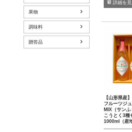
詳細を見
果物
調味料
贈答品
【山形県産】
フルーツジュ
MIX（サン
こうとく3種
1000ml（