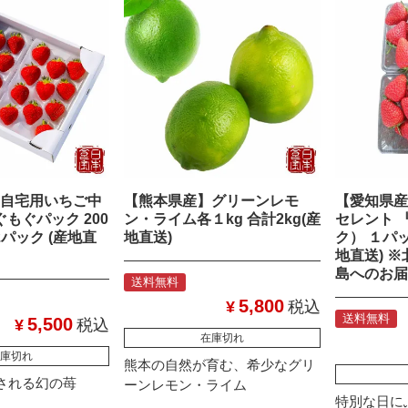
自宅用いちご中
【熊本県産】グリーンレモ
【愛知県産
ぐもぐパック 200
ン・ライム各１kg 合計2kg(産
セレント 『
×2パック (産地直
地直送)
ク） １パッ
地直送) 
島へのお届
送料無料
5,800
¥
税込
送料無料
5,500
¥
税込
在庫切れ
庫切れ
熊本の自然が育む、希少なグリ
される幻の苺
ーンレモン・ライム
特別な日に