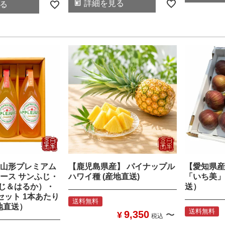
詳細を見る
る
山形プレミアム
【鹿児島県産】 パイナップル
【愛知県産
ース サンふじ・
ハワイ種 (産地直送)
「いち美」
ふじ＆はるか）・
送）
セット 1本あたり
送料無料
産地直送）
送料無料
9,350
¥
〜
税込