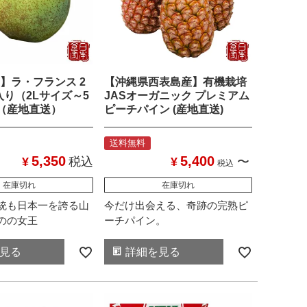
】ラ・フランス 2
【沖縄県西表島産】有機栽培
入り（2Lサイズ～5
JASオーガニック プレミアム
（産地直送）
ピーチパイン (産地直送)
送料無料
5,350
5,400
¥
税込
¥
〜
税込
在庫切れ
在庫切れ
統も日本一を誇る山
今だけ出会える、奇跡の完熟ピ
のの女王
ーチパイン。
見る
詳細を見る