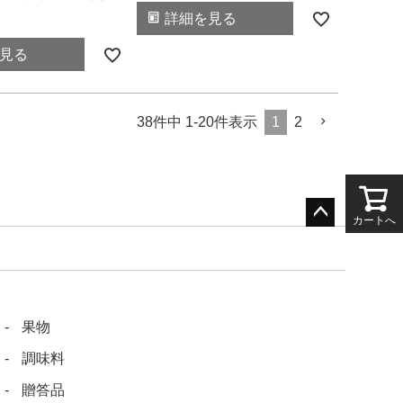
詳細を見る
見る
38
件中
1
-
20
件表示
1
2
カートへ
ペー
ジト
ップ
へ
果物
調味料
贈答品