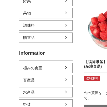
野菜
果物
調味料
贈答品
Information
【福岡県産】
(産地直送)
極みの食宝
送料無料
畜産品
水産品
旬の贅沢を、
て。
野菜