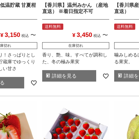
低温貯蔵 甘夏柑
【香川県】温州みかん （産地
【香川県産
直送） ※着日指定不可
直送）
送料無料
送料無料
3,150
3,450
¥
〜
¥
〜
税込
税込
庫切れ
在庫切れ
り！さっぱりとし
香り、艶、味。すべてが調和し
噛みしめる
貯蔵庫でゆっくり
た、冬の極み果実
る果実。
しい甘さ
詳細を見る
詳細を
る