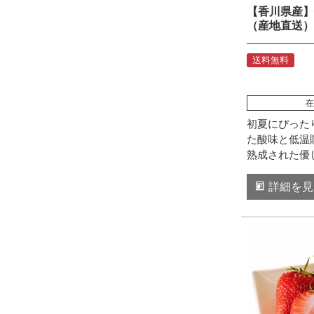
【香川県産】
（産地直送）
送料無料
在
初夏にぴった
た酸味と低温
熟成された優
詳細を見