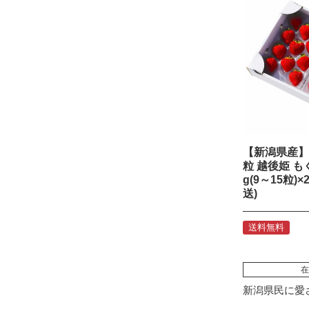
【新潟県産】
粒 越後姫 も
g(9～15粒)
送)
送料無料
在
新潟県民に愛