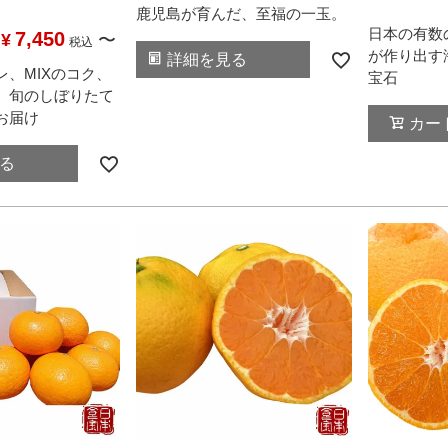
鹿児島が育んだ、至福の一玉。
日本の有数
7,450
¥
〜
税込
が作り出す
詳細を見る
レ、MIXのコク、
宝石
。旬のしぼりたて
お届け
カー
る