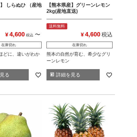
】 しらぬひ （産地
【熊本県産】グリーンレモン
2kg(産地直送)
送料無料
4,600
4,600
¥
〜
¥
税込
税込
在庫切れ
在庫切れ
ほどに、違いがわか
熊本の自然が育む、希少なグリ
ーンレモン
見る
詳細を見る