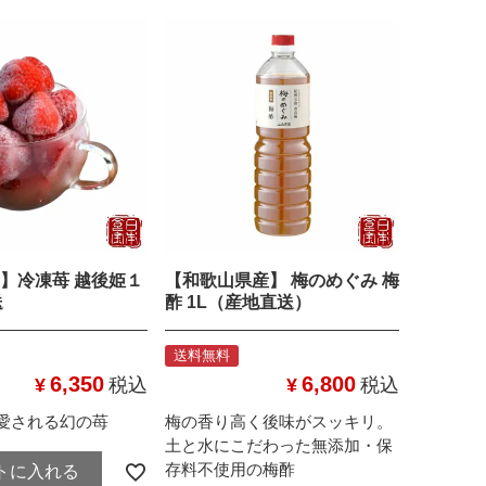
】冷凍苺 越後姫１
【和歌山県産】 梅のめぐみ 梅
送
酢 1L（産地直送）
送料無料
6,350
6,800
¥
税込
¥
税込
愛される幻の苺
梅の香り高く後味がスッキリ。
土と水にこだわった無添加・保
存料不使用の梅酢
トに入れる