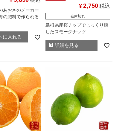
¥
税込
2,750
¥
税込
のあおさのメーカー
海の肥料で作られる
在庫切れ
島根県産桜チップでじっくり燻
したスモークナッツ
トに入れる
詳細を見る