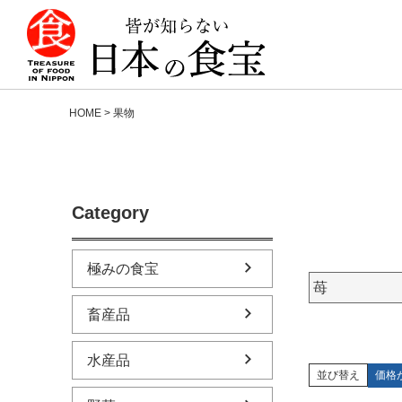
HOME
果物
Category
極みの食宝
苺
畜産品
水産品
価格
並び替え